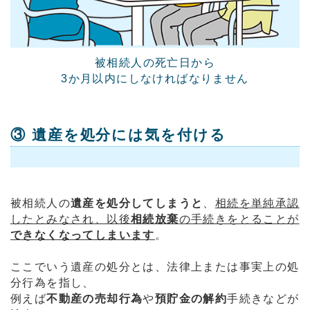
被相続人の死亡日から
3か月以内にしなければなりません
③ 遺産を処分には気を付ける
被相続人の
遺産を処分してしまうと
、
相続を単純承認
したとみなされ、以後
相続放棄
の手続きをとることが
できなくなってしまいます
。
ここでいう遺産の処分とは、法律上または事実上の処
分行為を指し、
例えば
不動産の売却行為
や
預貯金の解約
手続きなどが