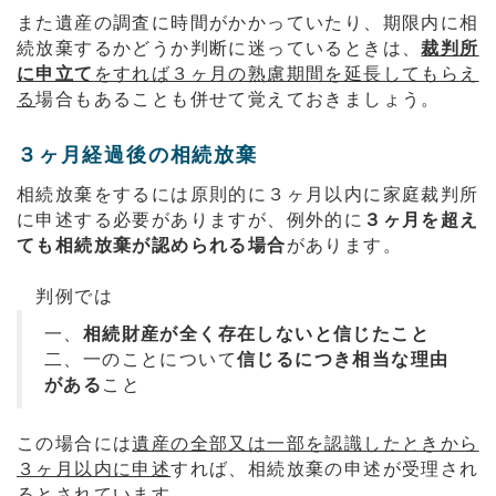
また遺産の調査に時間がかかっていたり、期限内に相
続放棄するかどうか判断に迷っているときは、
裁判所
に申立て
をすれば３ヶ月の熟慮期間を延長してもらえ
る
場合もあることも併せて覚えておきましょう。
３ヶ月経過後の相続放棄
相続放棄をするには原則的に３ヶ月以内に家庭裁判所
に申述する必要がありますが、例外的に
３ヶ月を超え
ても相続放棄が認められる場合
があります。
判例では
一、
相続財産が全く存在しないと信じたこと
二、一のことについて
信じるにつき相当な理由
がある
こと
この場合には
遺産の全部又は一部を認識したときから
３ヶ月以内に申述
すれば、相続放棄の申述が受理され
るとされています。